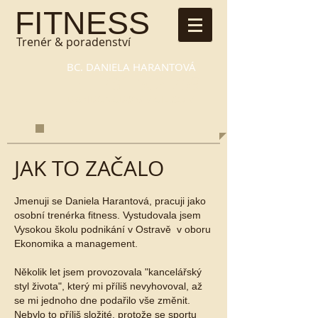
​FITNESS
Trenér & poradenství
BC. DANIELA HARANTOVÁ
TEL. ​731 502 759
DANDOVAD@GMAIL.COM
JAK TO ZAČALO
Jmenuji se Daniela Harantová, pracuji jako
osobní trenérka fitness. Vystudovala jsem
Vysokou školu podnikání v Ostravě v oboru
Ekonomika a management.
Několik let jsem provozovala "kancelářský
styl života", který mi příliš nevyhovoval, až
se mi jednoho dne podařilo vše změnit.
Nebylo to příliš složité, protože se sportu