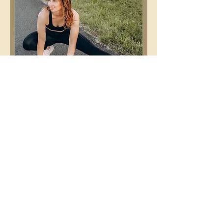
KDE CVIČÍM
SPORTCENTRUM EDEN BEROUN
(
www.sporteden.cz
)
Dle domluvy přijedu za klientem domů
nebo do kanceláře - disponuji mnoha
vlastními cvičebními pomůckami jako
BOSU, TRX, FLOWIN apod.