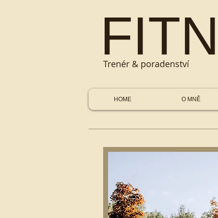
​FIT
Trenér & poradenství
HOME
O MNĚ