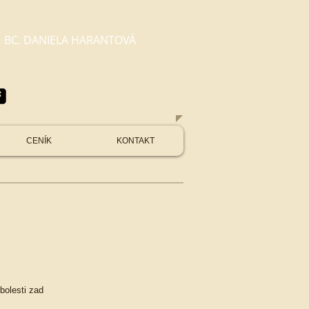
BC. DANIELA HARANTOVÁ
EL. ​731 502 759
DANDOVAD@GMAIL.COM
CENÍK
KONTAKT
bolesti zad