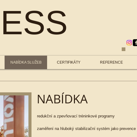
NESS
T
NABÍDKA SLUŽEB
CERTIFIKÁTY
REFERENCE
NABÍDKA
redukční a zpevňovací tréninkové programy
zaměření na hluboký stabilizační systém jako prevence 